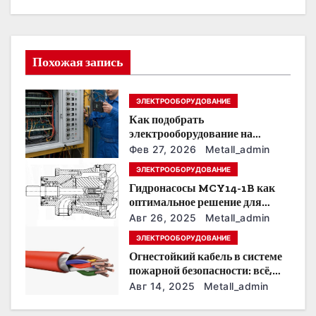
ц
и
Похожая запись
я
ЭЛЕКТРООБОРУДОВАНИЕ
п
Как подобрать
о
электрооборудование на
предприятии под тяжелые
Фев 27, 2026
Metall_admin
з
условия эксплуатации
ЭЛЕКТРООБОРУДОВАНИЕ
Гидронасосы MCY14-1B как
а
оптимальное решение для
модернизации гидросистем
п
Авг 26, 2025
Metall_admin
ЭЛЕКТРООБОРУДОВАНИЕ
и
Огнестойкий кабель в системе
пожарной безопасности: всё,
с
что нужно знать
Авг 14, 2025
Metall_admin
я