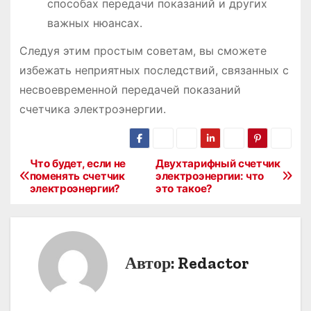
способах передачи показаний и других
важных нюансах.
Следуя этим простым советам, вы сможете
избежать неприятных последствий, связанных с
несвоевременной передачей показаний
счетчика электроэнергии.
Что будет, если не
Двухтарифный счетчик
Н
поменять счетчик
электроэнергии: что
электроэнергии?
это такое?
а
в
и
Автор:
Redactor
г
а