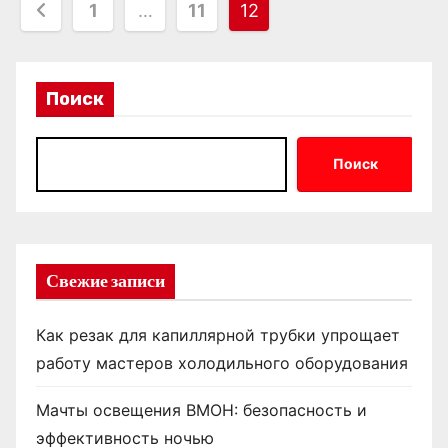
П
1
…
11
12
а
г
Поиск
и
н
Поиск
а
ц
Свежие записи
и
я
Как резак для капиллярной трубки упрощает
з
работу мастеров холодильного оборудования
а
Мачты освещения ВМОН: безопасность и
эффективность ночью