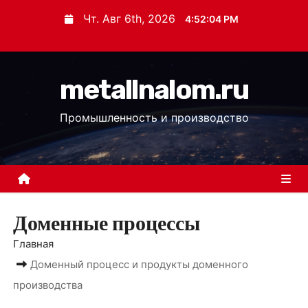
П
Чт. Авг 6th, 2026
4:52:04 PM
е
р
е
metallnalom.ru
й
т
Промышленность и производство
и
к
с
о
д
Доменные процессы
е
р
Главная
ж
Доменный процесс и продукты доменного
и
производства
м